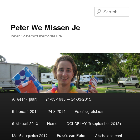
Sear
Peter We Missen Je
Peter Oosterhoff memorial site
Main
Al weer 4 jaar!
24-03-1985 — 24-03-2015
Skip
menu
6-februari-2015
24-3-2014
Peter’s grafsteen
to
6 februari 2013
Home
COLDPLAY (6 september 2012)
primary
Foto’s van Peter
Ma. 6 augustus 2012
Afscheidsdienst
content